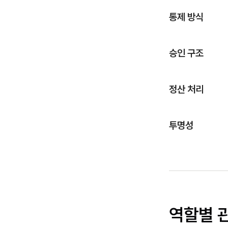
통제 방식
승인 구조
정산 처리
투명성
역할별 관