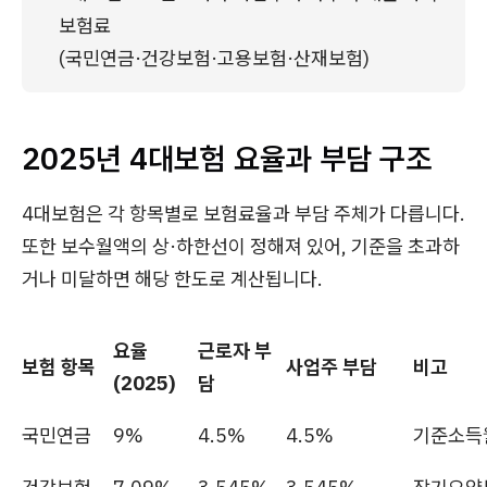
보험료 
(국민연금·건강보험·고용보험·산재보험)
2025년 4대보험 요율과 부담 구조
4대보험은 각 항목별로 보험료율과 부담 주체가 다릅니다.
또한 보수월액의 상·하한선이 정해져 있어, 기준을 초과하
거나 미달하면 해당 한도로 계산됩니다.
요율
근로자 부
보험 항목
사업주 부담
비고
(2025)
담
국민연금
9%
4.5%
4.5%
기준소득월